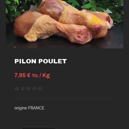
PILON POULET
7,95
€
/ Kg
Ttc
☆
☆
☆
☆
☆
origine FRANCE