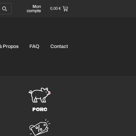
Mon
0,00
€
compte
à Propos
FAQ
Contact
PORC