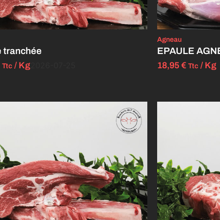
Agneau
 tranchée
EPAULE AGNEA
/ Kg
2026-07-25
18,95
€
/ Kg
Ttc
Ttc