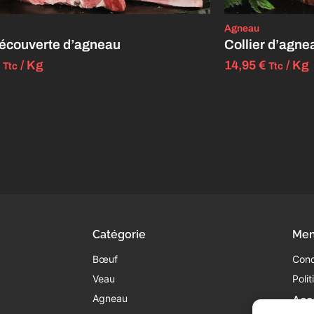
Agneau
écouverte d’agneau
Collier d’agne
/ Kg
14,95
€
/ Kg
Ttc
Ttc
Catégorie
Men
Bœuf
Cond
Veau
Poli
Agneau
Acc