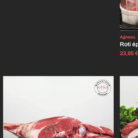
Agneau
Roti é
23,95
€