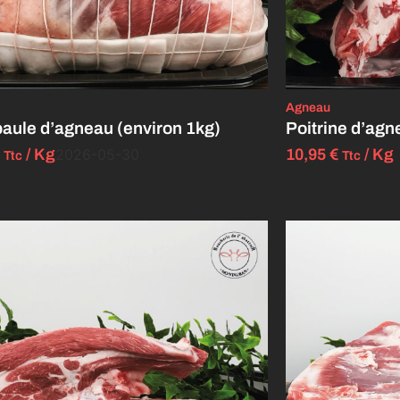
Agneau
paule d’agneau (environ 1kg)
Poitrine d’agn
/ Kg
2026-05-30
10,95
€
/ Kg
Ttc
Ttc