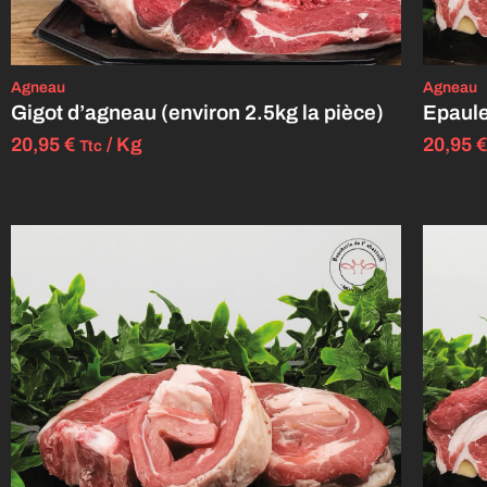
Agneau
Agneau
Gigot d’agneau (environ 2.5kg la pièce)
Epaule
20,95
€
/ Kg
20,95
€
Ttc