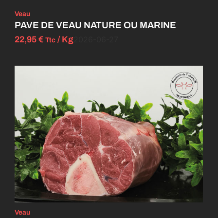
Veau
PAVE DE VEAU NATURE OU MARINE
22,95
€
/ Kg
2026-06-27
Ttc
Veau