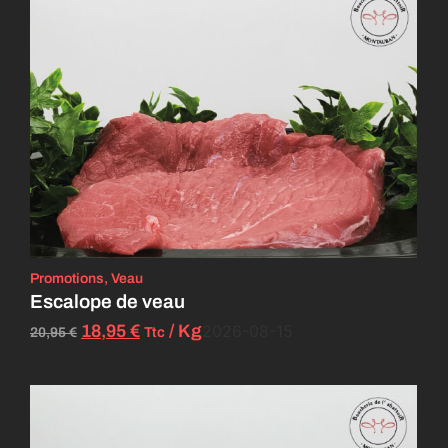
Promotions
,
Veau
Escalope de veau
18,95
€
/ Kg
2026-08-15
Ttc
20,95
€