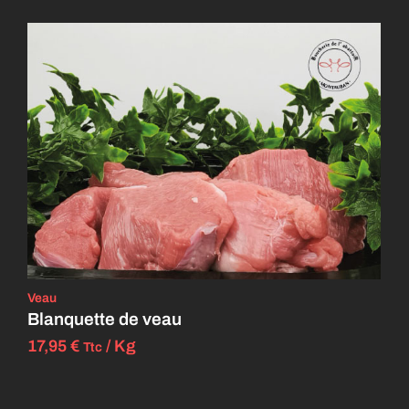
Veau
Blanquette de veau
17,95
€
/ Kg
Ttc