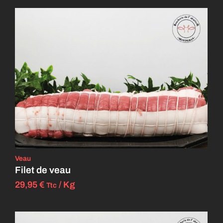
Veau
Filet de veau
29,95
€
/ Kg
Ttc