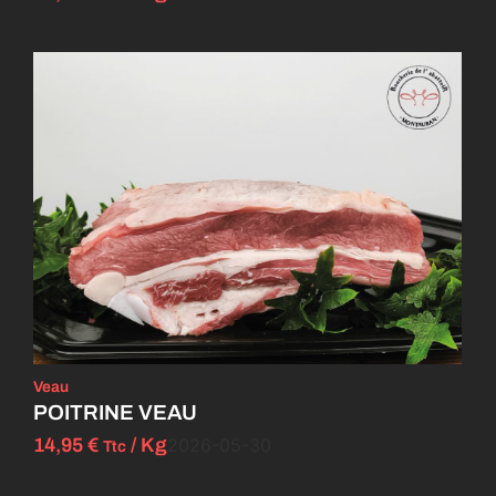
Veau
POITRINE VEAU
14,95
€
/ Kg
2026-05-30
Ttc