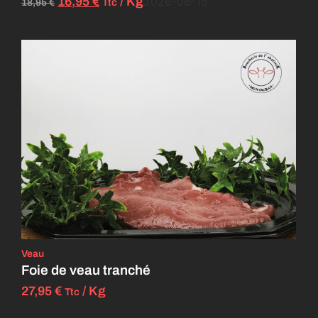
16,95
€
/ Kg
2026-08-15
Ttc
18,95
€
Veau
Foie de veau tranché
27,95
€
/ Kg
Ttc