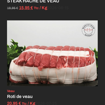
STEAK HACHE DE VEAU
15,95
€
/ Kg
2026-08-15
Ttc
18,95
€
Veau
Roti de veau
20,95
€
/ Kg
2026-07-25
Ttc