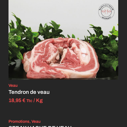
Veau
Tendron de veau
18,95
€
/ Kg
Ttc
Promotions
,
Veau