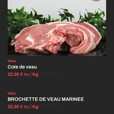
Veau
Cote de veau
22,95
€
/ Kg
2026-07-11
Ttc
Veau
BROCHETTE DE VEAU MARINEE
22,95
€
/ Kg
2026-06-27
Ttc