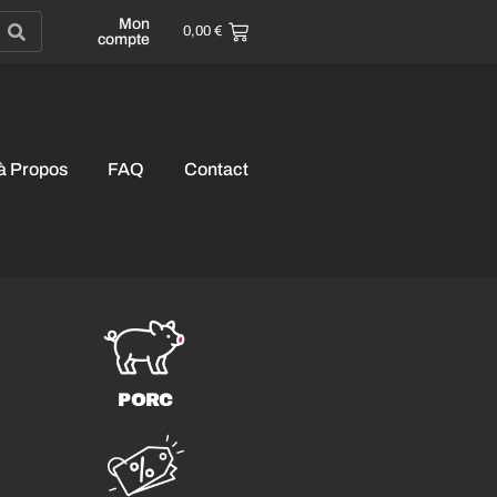
Mon
0,00
€
compte
à Propos
FAQ
Contact
PORC