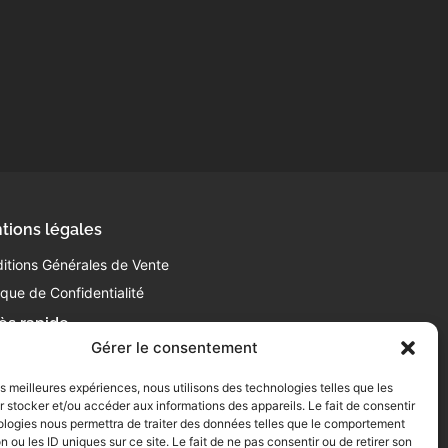
tions légales
itions Générales de Vente
tique de Confidentialité
ès rapide
Gérer le consentement
 63 63 87 10
ntact@laboucheriedelabattoir.com
les meilleures expériences, nous utilisons des technologies telles que les
0 Av. de Gasseras
 stocker et/ou accéder aux informations des appareils. Le fait de consentir
2000 Montauban
ologies nous permettra de traiter des données telles que le comportement
n ou les ID uniques sur ce site. Le fait de ne pas consentir ou de retirer son