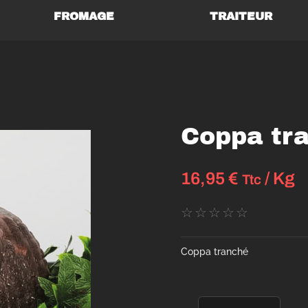
FROMAGE
TRAITEUR
Coppa tr
16,95
€
/ Kg
Ttc
☆
☆
☆
☆
☆
Coppa tranché