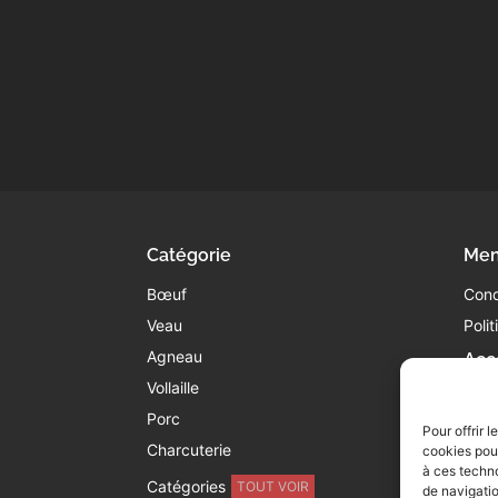
Catégorie
Men
Bœuf
Cond
Veau
Poli
Agneau
Acc
Vollaille
05
co
Porc
Pour offrir 
45
Charcuterie
cookies pour
8
à ces techn
Catégories
TOUT VOIR
de navigatio