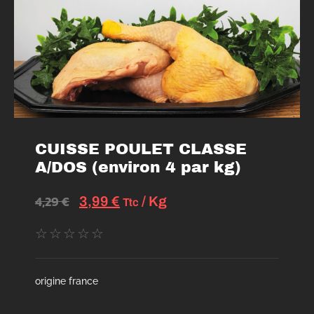
CUISSE POULET CLASSE
A/DOS (environ 4 par kg)
4,29
€
3,99
€
/ Kg
Ttc
☆
☆
☆
☆
☆
origine france