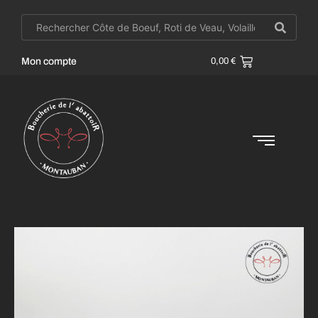
Mon compte
0,00
€