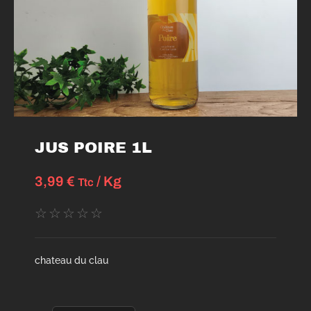
JUS POIRE 1L
3,99
€
/ Kg
Ttc
☆
☆
☆
☆
☆
chateau du clau