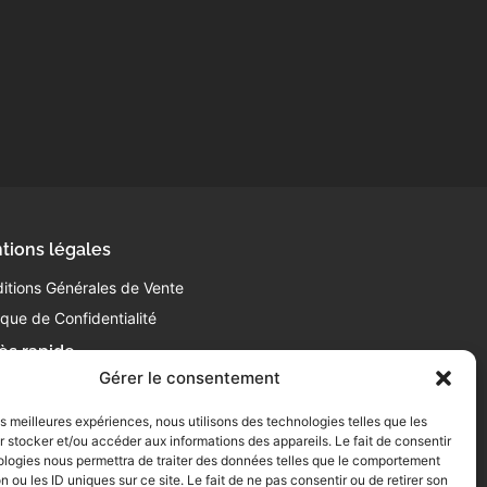
tions légales
itions Générales de Vente
tique de Confidentialité
ès rapide
Gérer le consentement
 63 63 87 10
ntact@laboucheriedelabattoir.com
les meilleures expériences, nous utilisons des technologies telles que les
0 Av. de Gasseras
 stocker et/ou accéder aux informations des appareils. Le fait de consentir
2000 Montauban
ologies nous permettra de traiter des données telles que le comportement
n ou les ID uniques sur ce site. Le fait de ne pas consentir ou de retirer son