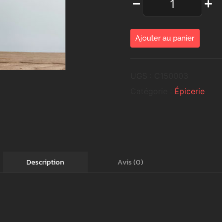
Ajouter au panier
UGS :
C150003
Catégorie :
Épicerie
Avis (0)
Description