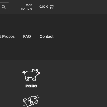
Mon
0,00
€
compte
à Propos
FAQ
Contact
PORC