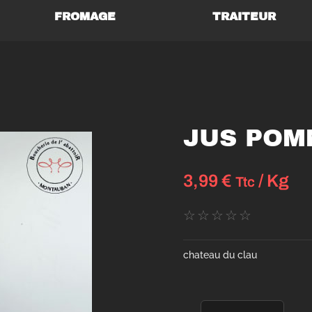
FROMAGE
TRAITEUR
JUS POM
3,99
€
/ Kg
Ttc
☆
☆
☆
☆
☆
chateau du clau