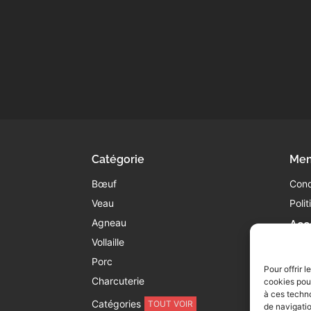
Catégorie
Men
Bœuf
Cond
Veau
Poli
Agneau
Acc
Vollaille
05
co
Porc
Pour offrir 
45
Charcuterie
cookies pour
8
à ces techn
Catégories
TOUT VOIR
de navigatio