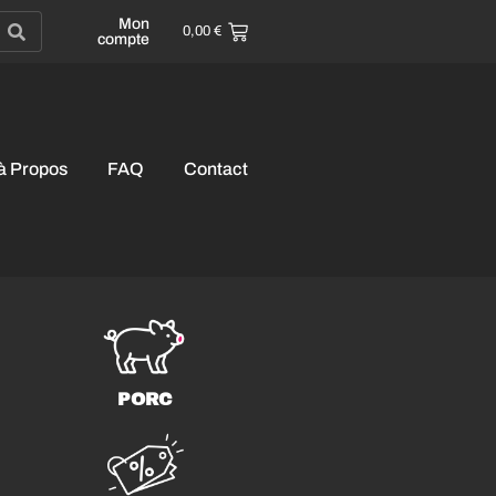
Mon
0,00
€
compte
à Propos
FAQ
Contact
PORC