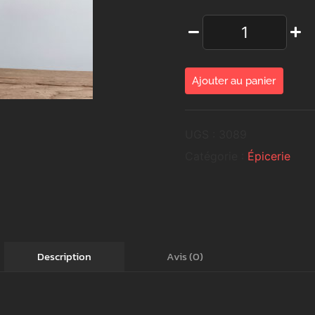
Ajouter au panier
UGS :
3089
Catégorie :
Épicerie
Avis (0)
Description