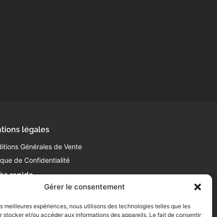
tions légales
itions Générales de Vente
tique de Confidentialité
ès rapide
Gérer le consentement
 63 63 87 10
ntact@laboucheriedelabattoir.com
les meilleures expériences, nous utilisons des technologies telles que les
0 Av. de Gasseras
 stocker et/ou accéder aux informations des appareils. Le fait de consentir