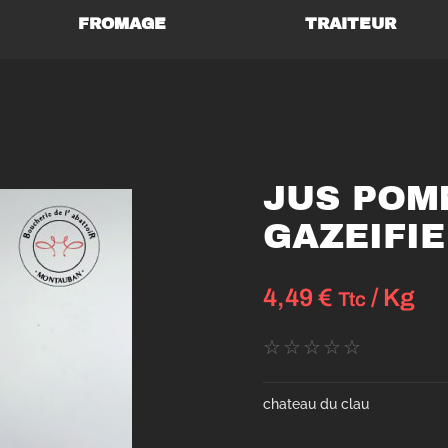
FROMAGE
TRAITEUR
JUS POM
GAZEIFIE
4,49
€
/ Kg
Ttc
☆
☆
☆
☆
☆
chateau du clau