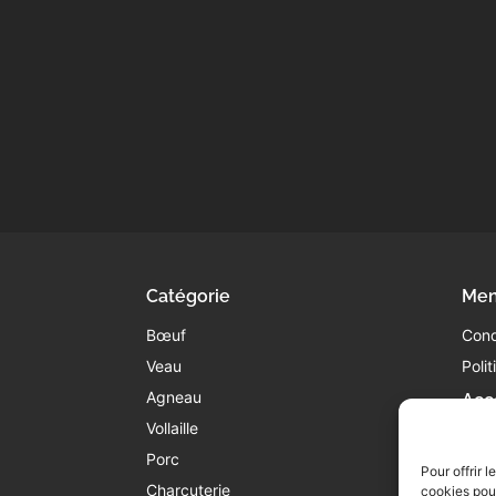
Catégorie
Men
Bœuf
Cond
Veau
Poli
Agneau
Acc
Vollaille
05
co
Porc
Pour offrir 
45
Charcuterie
cookies pour