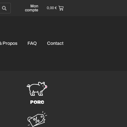
Mon
0,00
€
compte
à Propos
FAQ
Contact
PORC