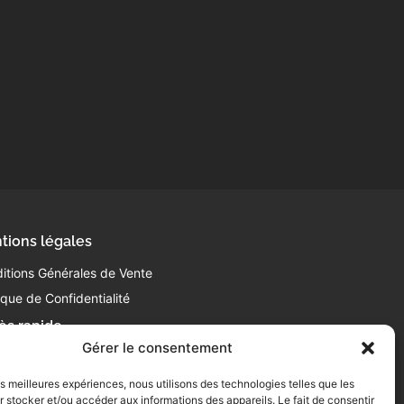
tions légales
itions Générales de Vente
tique de Confidentialité
ès rapide
Gérer le consentement
 63 63 87 10
ntact@laboucheriedelabattoir.com
les meilleures expériences, nous utilisons des technologies telles que les
0 Av. de Gasseras
 stocker et/ou accéder aux informations des appareils. Le fait de consentir