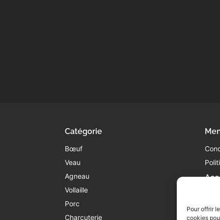
Catégorie
Men
Bœuf
Cond
Veau
Poli
Agneau
Acc
Vollaille
05
co
Porc
Pour offrir 
45
Charcuterie
cookies pour