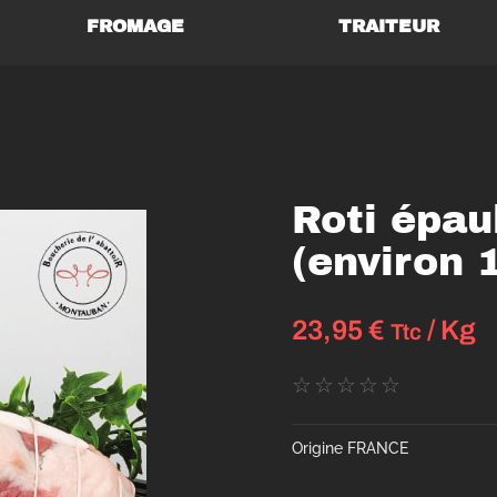
FROMAGE
TRAITEUR
Roti épau
(environ 
23,95
€
/ Kg
Ttc
☆
☆
☆
☆
☆
Origine FRANCE