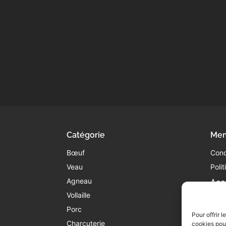
Catégorie
Men
Bœuf
Cond
Veau
Poli
Agneau
Acc
Vollaille
05
co
Porc
Pour offrir 
45
Charcuterie
cookies pour