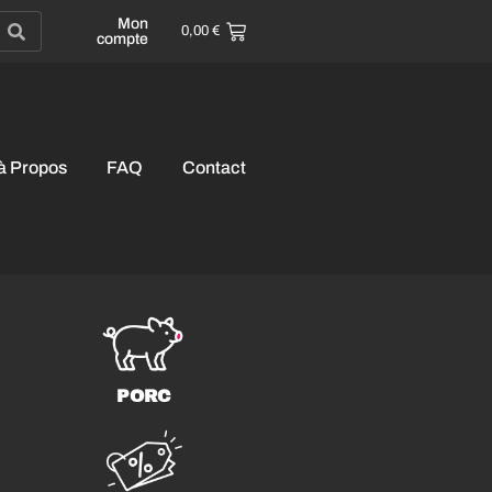
Mon
0,00
€
compte
à Propos
FAQ
Contact
PORC