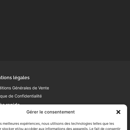
tions légales
itions Générales de Vente
tique de Confidentialité
ès rapide
Gérer le consentement
 63 63 87 10
ntact@laboucheriedelabattoir.com
les meilleures expériences, nous utilisons des technologies telles que les
0 Av. de Gasseras
 stocker et/ou accéder aux informations des appareils. Le fait de consentir